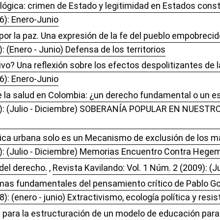
ológica: crimen de Estado y legitimidad en Estados cons
6): Enero-Junio
r la paz. Una expresión de la fe del pueblo empobrecid
: (Enero - Junio) Defensa de los territorios
vo? Una reflexión sobre los efectos despolitizantes de l
6): Enero-Junio
de la salud en Colombia: ¿un derecho fundamental o un e
11): (Julio - Diciembre) SOBERANÍA POPULAR EN NUESTRO
­tica urbana solo es un Mecanismo de exclusión de los m
3): (Julio - Diciembre) Memorias Encuentro Contra Hegemó
del derecho.
,
Revista Kavilando: Vol. 1 Núm. 2 (2009): (
mas fundamentales del pensamiento crítico de Pablo G
): (enero - junio) Extractivismo, ecologí­a política y res
 para la estructuración de un modelo de educación para 