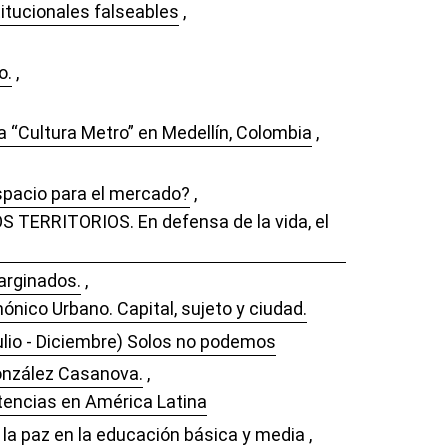
titucionales falseables
,
o.
,
a “Cultura Metro” en Medellín, Colombia
,
spacio para el mercado?
,
S TERRITORIOS. En defensa de la vida, el
arginados.
,
nico Urbano. Capital, sujeto y ciudad.
Julio - Diciembre) Solos no podemos
onzález Casanova.
,
istencias en América Latina
la paz en la educación básica y media
,