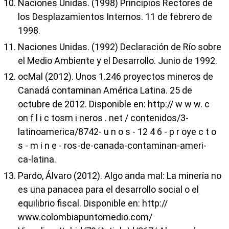
Naciones Unidas. (1998) Principios Rectores de
los Desplazamientos Internos. 11 de febrero de
1998.
Naciones Unidas. (1992) Declaración de Río sobre
el Medio Ambiente y el Desarrollo. Junio de 1992.
ocMal (2012). Unos 1.246 proyectos mineros de
Canadá contaminan América Latina. 25 de
octubre de 2012. Disponible en: http:// w w w. c
on f l i c tosm i neros . net / contenidos/3-
latinoamerica/8742- u n o s - 12 4 6 - p r oye c t o
s - m i n e - ros-de-canada-contaminan-ameri-
ca-latina.
Pardo, Álvaro (2012). Algo anda mal: La minería no
es una panacea para el desarrollo social o el
equilibrio fiscal. Disponible en: http://
www.colombiapuntomedio.com/