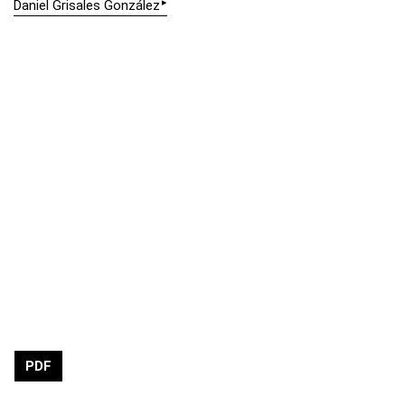
▸
Daniel Grisales González
PDF