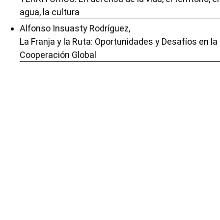
agua, la cultura
Alfonso Insuasty Rodríguez,
La Franja y la Ruta: Oportunidades y Desafíos en la
Cooperación Global
,
Revista Kavilando: Vol. 15 Núm. 2 (2023): Julio -
Diciembre
Milton Trujillo, Natalia Garcia, Erika Castrillón,
La experiencia cotidiana y el espacio simbólico:
Percepciones de los habitantes del asentamiento
El Árbol en Cali
,
Revista Kavilando: Vol. 12 Núm. 1 (2020): (Enero -
junio)
Edison Villa Holguín, Kevin Mateo Ballesteros