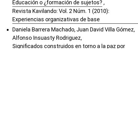
Educación o ¿formación de sujetos?
,
Revista Kavilando: Vol. 2 Núm. 1 (2010):
Experiencias organizativas de base
Daniela Barrera Machado, Juan David Villa Gómez,
Alfonso Insuasty Rodri­guez,
Significados construidos en torno a la paz por
comunidades residentes en el municipio de San
Carlos, Antioquia: efectos psicosociales de la
captura de la paz.
,
Revista Kavilando: Vol. 10 Núm. 1 (2018): (enero -
junio) Extractivismo, ecologí­a política y
resistencias en América Latina
Wilmar Lince Bohórquez,
Dialéctica del estallido social en Colombia 2021:
ecosistema de la contienda política-económica