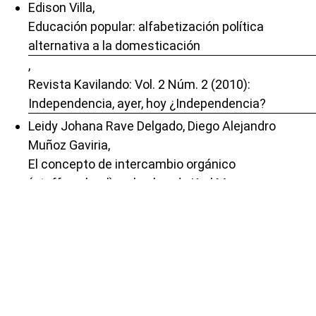
Edison Villa,
Educación popular: alfabetización política
alternativa a la domesticación
,
Revista Kavilando: Vol. 2 Núm. 2 (2010):
Independencia, ayer, hoy ¿Independencia?
Leidy Johana Rave Delgado, Diego Alejandro
Muñoz Gaviria,
El concepto de intercambio orgánico
(stoffwechsel) en la obra de Karl Marx y sus
aportes a la pedagogía crítica
,
Revista Kavilando: Vol. 15 Núm. 1 (2023): Enero -
Junio
Santiago Alarcón,
A 100 años de la Osadía Bolchevique.
,