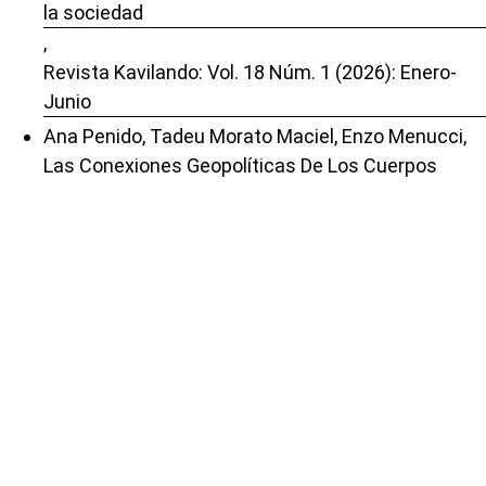
la sociedad
,
Revista Kavilando: Vol. 18 Núm. 1 (2026): Enero-
Junio
Ana Penido, Tadeu Morato Maciel, Enzo Menucci,
Las Conexiones Geopolíticas De Los Cuerpos
Pedagógicos: La Operación De Octubre De 2025 En
Río De Janeiro
,
Revista Kavilando: Vol. 18 Núm. 1 (2026): Enero-
Junio
José Javier Capera Figueroa,
Reseña del libro de Borón, Atilio. (2013). América
Latina en la geopolítica del imperialismo (Vol. 1).
Ciudad Autónoma de Buenos Aires: Luxemburg,
2020.