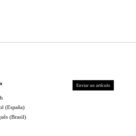
a
Enviar un artículo
sh
ol (España)
uês (Brasil)